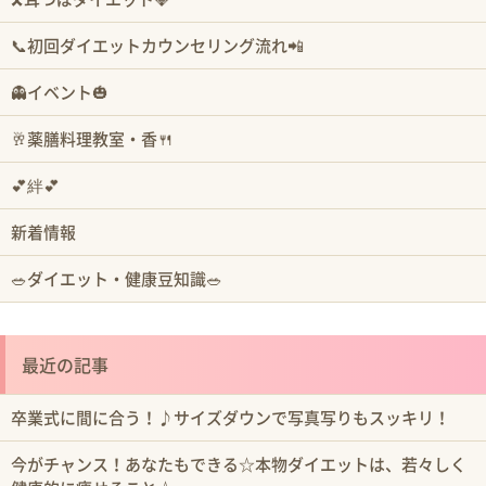
📞初回ダイエットカウンセリング流れ📲
👻イベント🎃
🥂薬膳料理教室・香🍴
💕絆💕
新着情報
🥗ダイエット・健康豆知識🥗
最近の記事
卒業式に間に合う！♪サイズダウンで写真写りもスッキリ！
今がチャンス！あなたもできる☆本物ダイエットは、若々しく