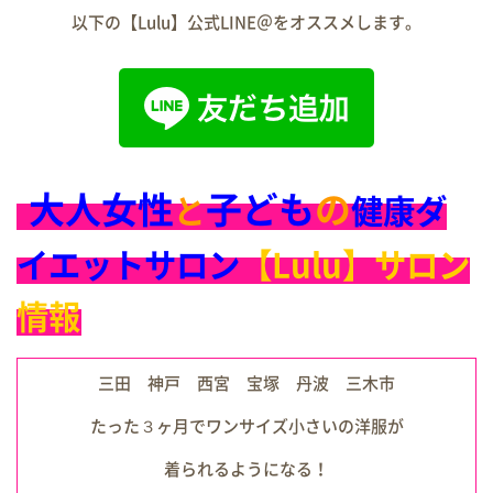
以下の【Lulu】公式LINE＠をオススメします。
大人女性
子ども
の
と
健康ダ
イエットサロン
【Lulu】サロン
情報
三田 神戸 西宮 宝塚 丹波 三木市
たった３ヶ月でワンサイズ小さいの洋服が
着られるようになる！