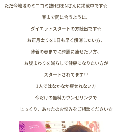
ただ今地域のミニコミ誌HERENさんに掲載中です☆
春まで間に合うように、
ダイエットスタートの方続出です☆
お正月太りを1日も早く解消したい方、
薄着の春までに綺麗に痩せたい方、
お腹まわりを減らして健康になりたい方が
スタートされてます♡
1人ではなかなか痩せれない方
今だけの無料カウンセリングで
じっくり、あなたのお悩みをご相談ください☆