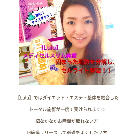
【Lulu】ではダイエット・エステ・整体を融合した
トータル施術が一度で受けられます☆
☑️なかなかお時間が取れない方
☑️筋膜リリースして循環をよくしたい方