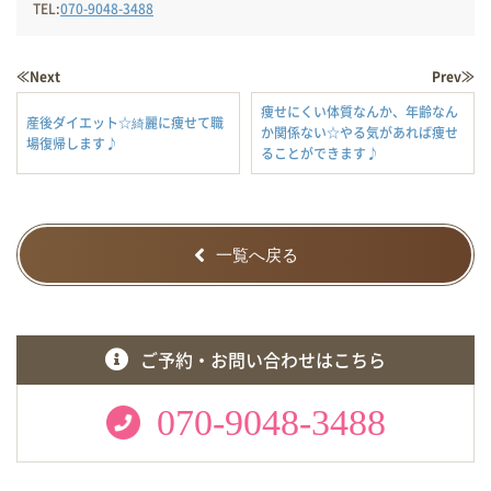
TEL:
070-9048-3488
≪Next
Prev≫
痩せにくい体質なんか、年齢なん
産後ダイエット☆綺麗に痩せて職
か関係ない☆やる気があれば痩せ
場復帰します♪
ることができます♪
一覧へ戻る
ご予約・お問い合わせはこちら
070-9048-3488