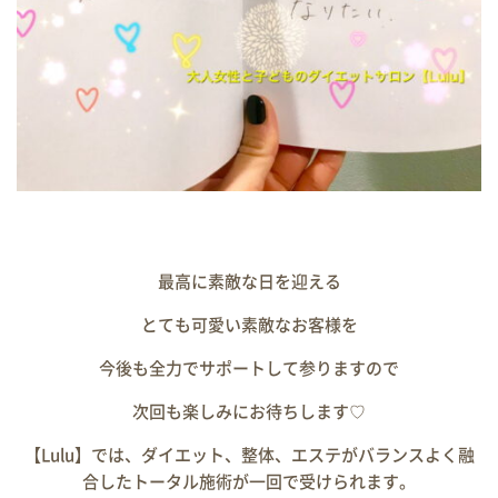
最高に素敵な日を迎える
とても可愛い素敵なお客様を
今後も全力でサポートして参りますので
次回も楽しみにお待ちします♡
【Lulu】では、ダイエット、整体、エステがバランスよく融
合したトータル施術が一回で受けられます。