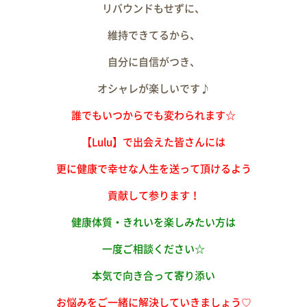
リバウンドもせずに、
維持できてるから、
自分に自信がつき、
オシャレが楽しいです♪
誰でもいつからでも変わられます☆
【Lulu】で出会えた皆さんには
更に健康で幸せな人生を送って頂けるよう
貢献して参ります！
健康体質・きれいを楽しみたい方は
一度ご相談ください☆
本気で向き合って寄り添い
お悩みをご一緒に解決していきましょう♡