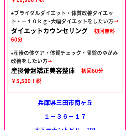
♠ブライダルダイエット・体質改善ダイエッ
ト・－１０ｋｇ~大幅ダイエットをしたい方
→
ダイエットカウンセリング
初回無料
60分
産後の体ケア・体質チェック・骨盤のゆがみ
♠
改善をしたい方
→
産後骨盤矯正美容整体
初回60分
￥5,500＋税
兵庫県三田市南ヶ丘
１－３６－１７
木下テナントビル 201