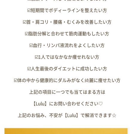
☑️短期間でボディーラインを整えたい方
☑️首・肩コリ・腰痛・むくみを改善したい方
☑️脂肪分解と合わせて筋肉運動もしたい方
☑️血行・リンパ液流れをよくしたい方
☑️1人ではなかなか痩せれない方
☑️人生最後のダイエットに成功したい方
☑️体の中から健康的にダルみがなく綺麗に痩せたい方
上記の項目に一つでも当てはまる方は
【Lulu】にお問い合わせください♡
上記のお悩み、不安が【Lulu】で解消できます☆