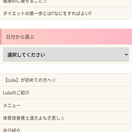
健康的に痩せること☆
ダイエットの第一歩とは⁉️なにをすればよい⁉️
日付から選ぶ
【Lulu】が初めての方へ☆
Luluのご紹介
メニュー
体質改善黄土漢方よもぎ蒸し☆
自己紹介